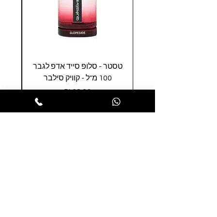
טסטר - סלופ סייד אדפ לגבר
טסטר
100 מ"ל - קוויק סילבר
0
מחיר
הופסה לסל
הרשמו לניוזלטר שלנו ותהנו ממבצעים
חמים לפני כולם
הרשמו עכשיו