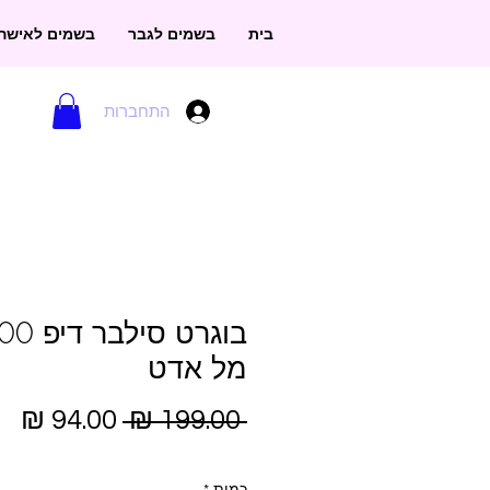
בית
בשמים לגבר
בשמים לאישה
התחברות
בוגרט סילבר 
מל אדט
מחיר
מח
 ‏199.00 ‏₪ 
רגיל
מב