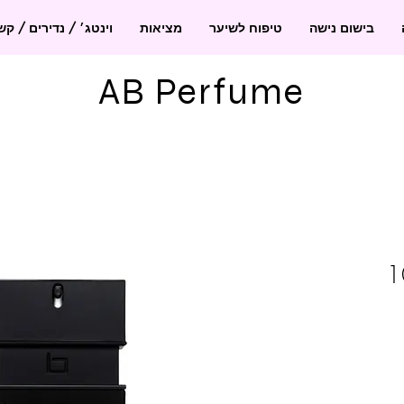
בישום נישה
טיפוח לשיער
מציאות
וינטג׳ / נדירים / ק
AB Perfume
דיפ 100
יר
צע