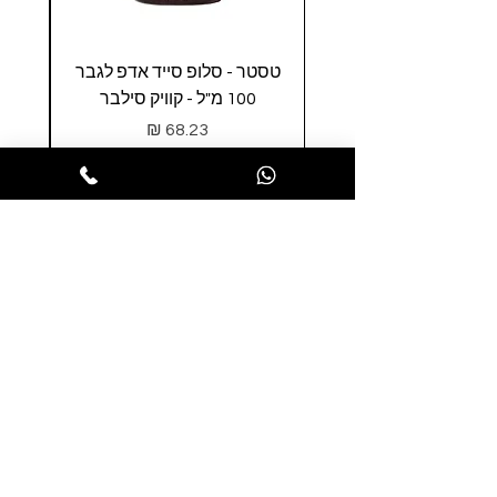
טסטר - סלופ סייד אדפ לגבר
טסטר
100 מ"ל - קוויק סילבר
0
מחיר
הופסה לסל
הרשמו לניוזלטר שלנו ותהנו ממבצעים
חמים לפני כולם
הרשמו עכשיו
תקנון האתר