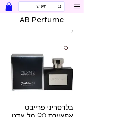
AB Perfume
בלדסריני פרייבט
אפאיירס 90 מל אדט