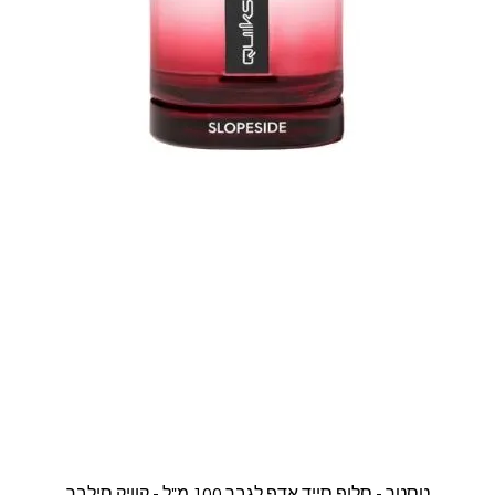
תצוגה מהירה
טסטר - סלופ סייד אדפ לגבר 100 מ"ל - קוויק סילבר