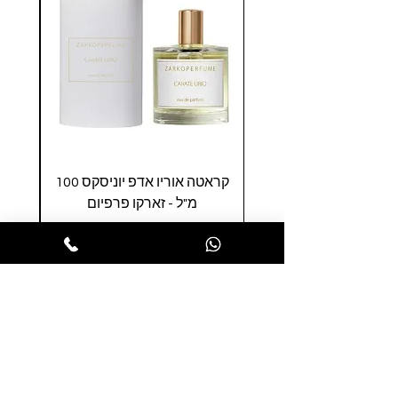
קראטה אוריו אדפ יוניסקס 100
טסט
מ"ל - זארקו פרפיום
מחיר
הופסה לסל
הרשמו לניוזלטר שלנו ותהנו ממבצעים
חמים לפני כולם