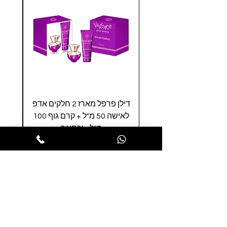
דילן פרפל מארז 2 חלקים אדפ
סאפ
לאישה 50 מ"ל + קרם גוף 100
100 
מ"ל - ורסצ'ה
מחיר
הופסה לסל
הרשמו לניוזלטר שלנו ותהנו ממבצעים
חמים לפני כולם