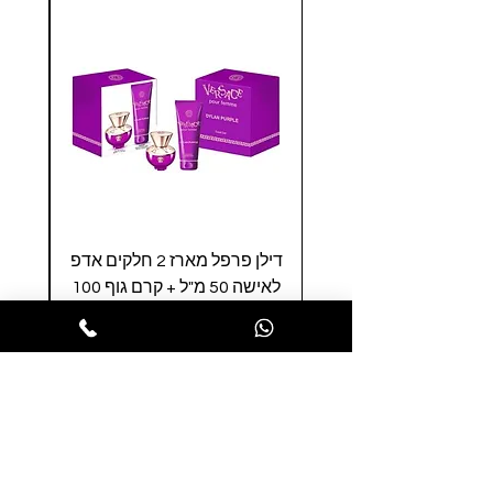
דילן פרפל מארז 2 חלקים אדפ
סאפ
לאישה 50 מ"ל + קרם גוף 100
100 
מ"ל - ורסצ'ה
מחיר
הופסה לסל
הרשמו לניוזלטר שלנו ותהנו ממבצעים