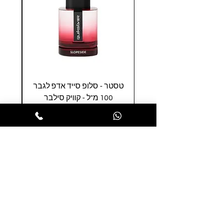
טסטר - סלופ סייד אדפ לגבר
טסטר
100 מ"ל - קוויק סילבר
0
מחיר
הופסה לסל
הרשמו לניוזלטר שלנו ותהנו ממבצעים
חמים לפני כולם
הרשמו עכשיו