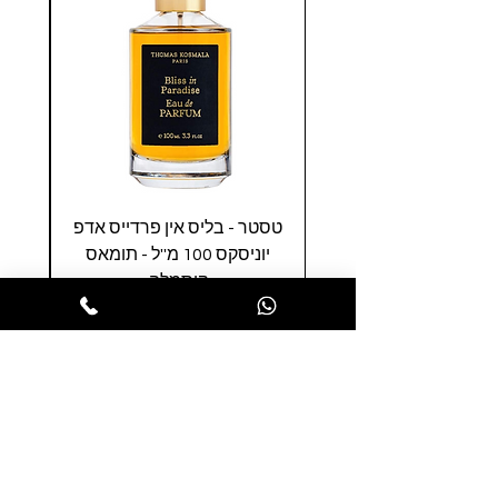
טסטר - בליס אין פרדייס אדפ
סולי
יוניסקס 100 מ''ל - תומאס
קוסמלה
מחיר
הופסה לסל
הרשמו לניוזלטר שלנו ותהנו ממבצעים
חמים לפני כולם