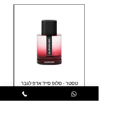
טסטר - סלופ סייד אדפ לגבר
טסטר
100 מ"ל - קוויק סילבר
0
מחיר
הופסה לסל