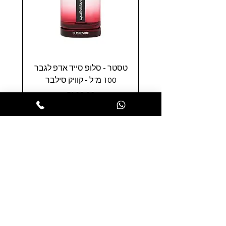
טסטר - סלופ סייד אדפ לגבר
טסטר
100 מ"ל - קוויק סילבר
0
מחיר
הופסה לסל
הרשמו לניוזלטר שלנו ותהנו ממבצעים
חמים לפני כולם
הרשמו עכשיו