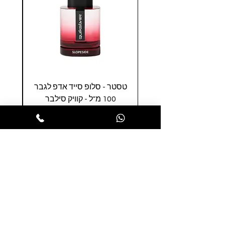
טסטר - סלופ סייד אדפ לגבר
טסטר
100 מ"ל - קוויק סילבר
0
מחיר
הופסה לסל
הרשמו לניוזלטר שלנו ותהנו ממבצעים
חמים לפני כולם
הרשמו עכשיו