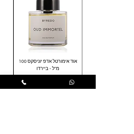
אוד אימורטל אדפ יוניסקס 100
ראח
מ"ל - ביירדו
יונ
מחיר
הופסה לסל
הרשמו לניוזלטר שלנו ותהנו ממבצעים
חמים לפני כולם