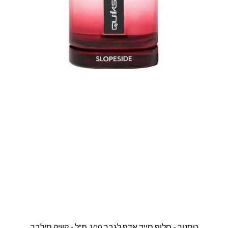
תצוגה מהירה
טסטר - סלופ סייד אדפ לגבר 100 מ"ל - קוויק סילבר