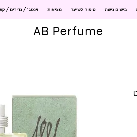
בישום נישה
טיפוח לשיער
מציאות
וינטג׳ / נדירים / ק
AB Perfume
 אדט
חיר
בצע