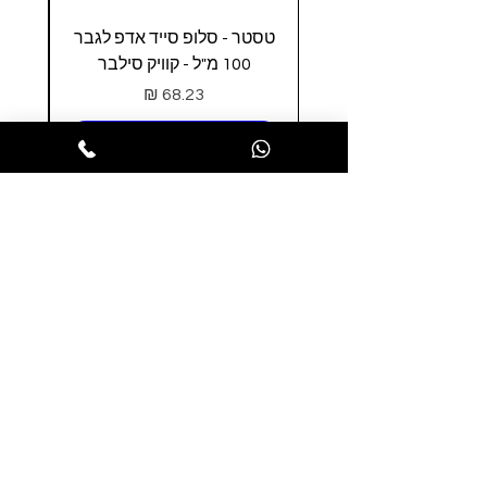
טסטר - סלופ סייד אדפ לגבר
טסטר
100 מ"ל - קוויק סילבר
0
מחיר
הופסה לסל
הרשמו לניוזלטר שלנו ותהנו ממבצעים
חמים לפני כולם
הרשמו עכשיו
תקנון האתר
משלוחים והחזרות