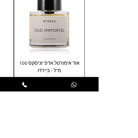
אוד אימורטל אדפ יוניסקס 100
ראח
מ"ל - ביירדו
יונ
מחיר
הופסה לסל
הרשמו לניוזלטר שלנו ותהנו ממבצעים
חמים לפני כולם