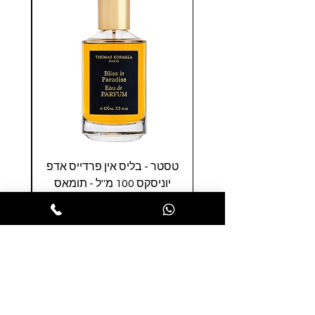
טסטר - בליס אין פרדייס אדפ
סולי
יוניסקס 100 מ''ל - תומאס
קוסמלה
מחיר
הופסה לסל
הרשמו לניוזלטר שלנו ותהנו ממבצעים