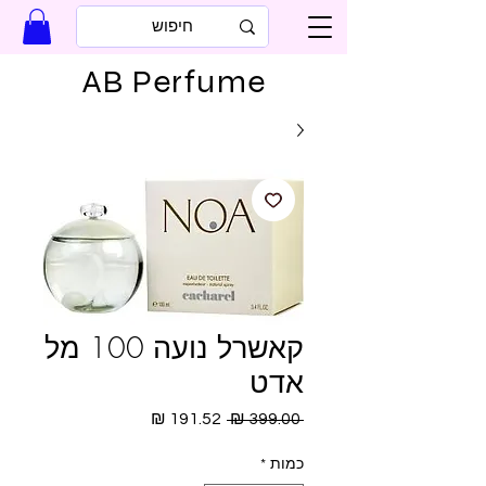
AB Perfume
קאשרל נועה 100 מל
אדט
מחיר
מחיר
 ‏399.00 ‏₪ 
רגיל
מבצע
כמות
*