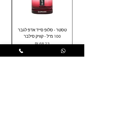
טסטר - סלופ סייד אדפ לגבר
טסטר
100 מ"ל - קוויק סילבר
0
מחיר
הופסה לסל
הרשמו לניוזלטר שלנו ותהנו ממבצעים
חמים לפני כולם
הרשמו עכשיו