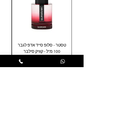
טסטר - סלופ סייד אדפ לגבר
טסטר
100 מ"ל - קוויק סילבר
0
מחיר
הופסה לסל
הרשמו לניוזלטר שלנו ותהנו ממבצעים
חמים לפני כולם
הרשמו עכשיו