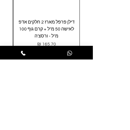
דילן פרפל מארז 2 חלקים אדפ
סאפ
לאישה 50 מ"ל + קרם גוף 100
100 
מ"ל - ורסצ'ה
מחיר
הופסה לסל
הרשמו לניוזלטר שלנו ותהנו ממבצעים
חמים לפני כולם
הרשמו עכשיו