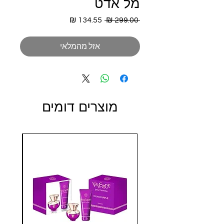
מל אדט
מחיר
מחיר
 ‏299.00 ‏₪ 
רגיל
מבצע
אזל מהמלאי
מוצרים דומים