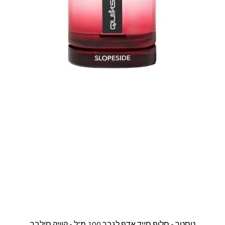
תצוגה מהירה
טסטר - סלופ סייד אדפ לגבר 100 מ"ל - קוויק סילבר