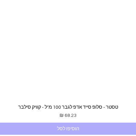
תצוגה מהירה
טסטר - סלופ סייד אדפ לגבר 100 מ"ל - קוויק סילבר
מחיר
הוסיפו לסל